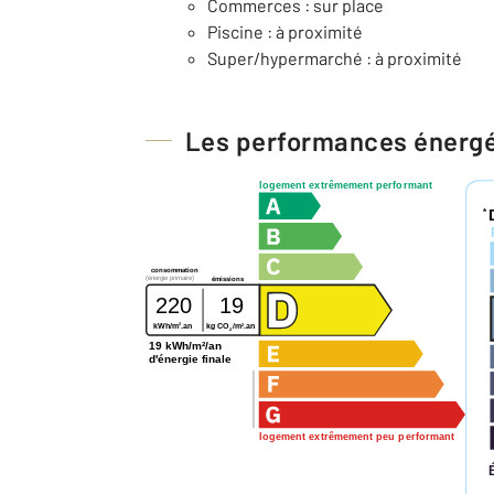
Commerces : sur place
Piscine : à proximité
Super/hypermarché : à proximité
Les performances énerg
logement extrêmement performant
*
consommation
(énergie primaire)
émissions
220
19
2
2
kWh/m
.an
kg CO
/m
.an
2
19 kWh/m²/an
d'énergie finale
logement extrêmement peu performant