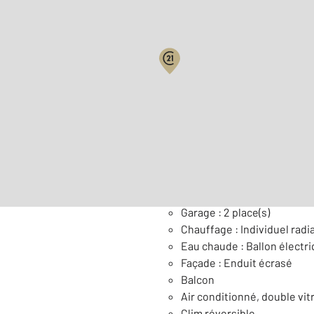
Surface habitable : 121,1 
Nombre de pièces : 6
[Voi
Général
Garage : 2 place(s)
Chauffage : Individuel radi
Eau chaude : Ballon électr
Façade : Enduit écrasé
Balcon
Air conditionné, double vit
Clim réversible