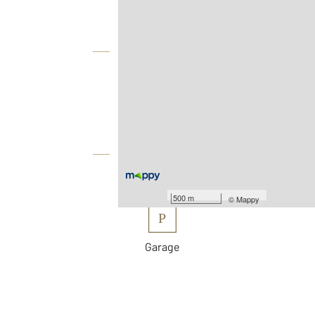
Vue globale
2
Surface totale : 121,1 m
2
Surface terrain : 410 m
Équipements
Les plus
500 m
©
Mappy
P
Garage