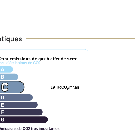
étiques
Dont émissions de gaz à effet de serre
peu d'émissions de CO2
19
kgCO
/m
.an
2
2
Émissions de CO2 très importantes