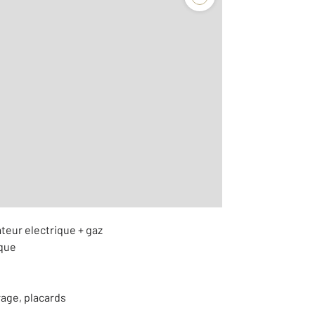
2
m
r le détail]
ateur electrique + gaz
ique
rage, placards