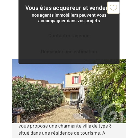
Vous êtes acquéreur et vendeur,
nos agents immobiliers peuvent vous
accompagner dans vos projets
Contacter l'agence
Demander une estimation
ARLES 13
2
56,79 m
, 3 pièces
Ref : 4195
Maison à vendre
199 000 €
Votre Agence Century21 Arelate Immo à Arles
vous propose une charmante villa de type 3
situé dans une résidence de tourisme. A