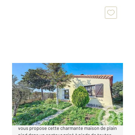
ARLES 13
2
70 m
, 4 pièces
Ref : 4067
Maison à vendre
255 000 €
Votre Agence Century21 Arelate Immo à Arles
vous propose cette charmante maison de plain
pied dans un secteur prisé à pieds de toutes