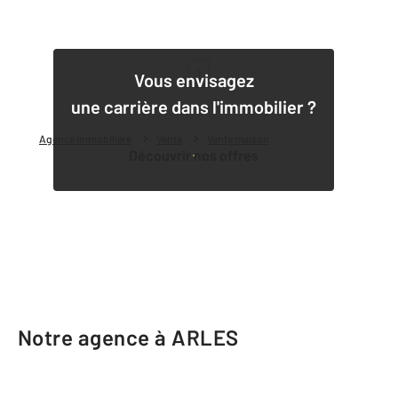
1
Vous envisagez
une carrière dans l'immobilier ?
Agence immobilière
Vente
Vente maison
Découvrir nos offres
Notre agence à ARLES