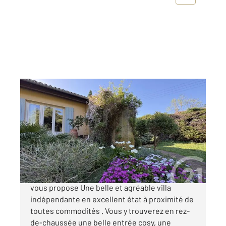
ARLES 13
2
245,45 m
, 7 pièces
Ref : 3890
Maison à vendre
525 000 €
Votre Agence Century21 Arelate Immo à Arles
vous propose Une belle et agréable villa
indépendante en excellent état à proximité de
toutes commodités . Vous y trouverez en rez-
de-chaussée une belle entrée cosy, une