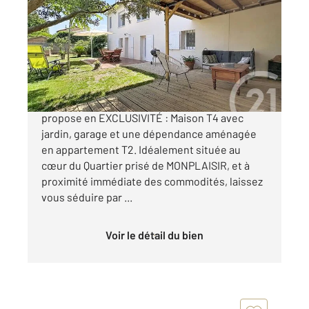
80,48 m
, 4 pièces
Ref : 4301
Maison à vendre
379 000 €
Votre Agence Century21 à ARLES vous
propose en EXCLUSIVITÉ : Maison T4 avec
jardin, garage et une dépendance aménagée
en appartement T2. Idéalement située au
cœur du Quartier prisé de MONPLAISIR, et à
proximité immédiate des commodités, laissez
vous séduire par ...
Voir le détail du bien