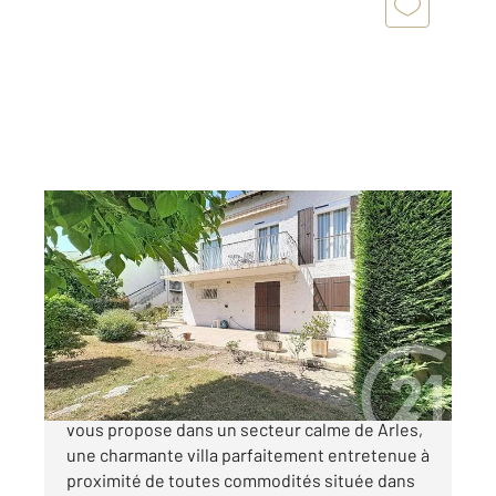
ARLES 13
2
121,10 m
, 6 pièces
Ref : 4267
Maison à vendre
335 000 €
Votre Agence Century21 Arelate Immo à Arles
vous propose dans un secteur calme de Arles,
une charmante villa parfaitement entretenue à
proximité de toutes commodités située dans