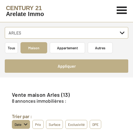
CENTURY 21
Arelate Immo
ARLES
Tous
Maison
Appartement
Autres
Appliquer
Vente maison Arles (13)
8 annonces immobilières :
Trier par :
Date
Prix
Surface
Exclusivité
DPE