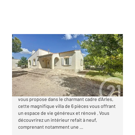
ARLES 13
2
119,78 m
, 6 pièces
Ref : 4141
Maison à vendre
475 000 €
Votre Agence Century21 Arelate Immo à Arles
vous propose dans le charmant cadre d'Arles,
cette magnifique villa de 6 pièces vous offrant
un espace de vie généreux et rénové . Vous
découvrirez un intérieur refait à neuf,
comprenant notamment une ...